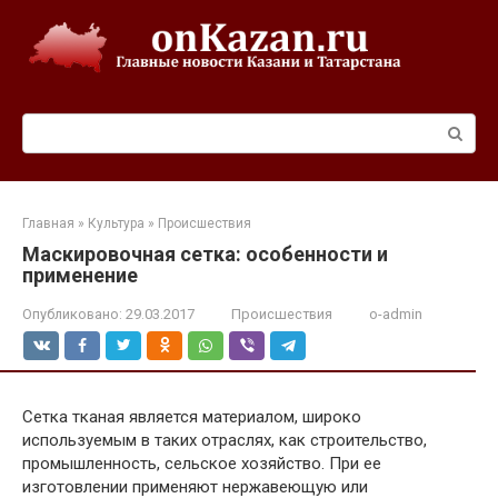
Перейти
к
контенту
Поиск:
Главная
»
Культура
»
Происшествия
Маскировочная сетка: особенности и
применение
Опубликовано:
29.03.2017
Происшествия
o-admin
Сетка тканая является материалом, широко
используемым в таких отраслях, как строительство,
промышленность, сельское хозяйство. При ее
изготовлении применяют нержавеющую или