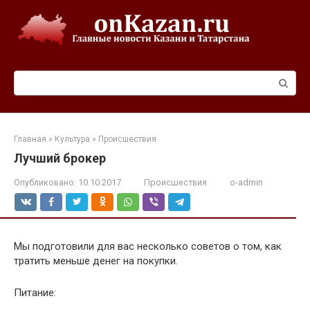
Перейти
к
контенту
Поиск:
Главная
»
Культура
»
Происшествия
Лучший брокер
Опубликовано:
10.10.2017
Происшествия
o-admin
Мы подготовили для вас несколько советов о том, как
тратить меньше денег на покупки.
Питание: