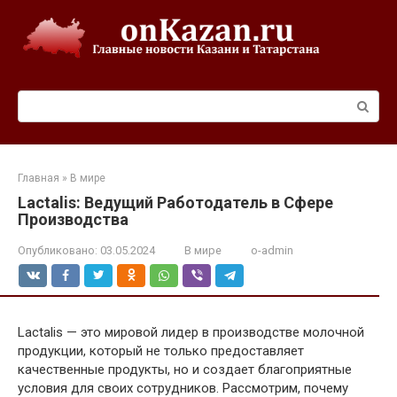
Перейти
к
контенту
Поиск:
Главная
»
В мире
Lactalis: Ведущий Работодатель в Сфере
Производства
Опубликовано:
03.05.2024
В мире
o-admin
Lactalis — это мировой лидер в производстве молочной
продукции, который не только предоставляет
качественные продукты, но и создает благоприятные
условия для своих сотрудников. Рассмотрим, почему