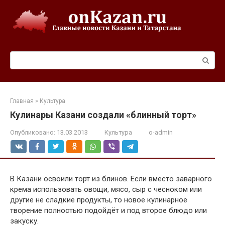
Перейти
к
контенту
Поиск:
Главная
»
Культура
Кулинары Казани создали «блинный торт»
Опубликовано:
13.03.2013
Культура
o-admin
В Казани освоили торт из блинов. Если вместо заварного
крема использовать овощи, мясо, сыр с чесноком или
другие не сладкие продукты, то новое кулинарное
творение полностью подойдёт и под второе блюдо или
закуску.