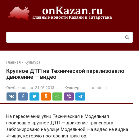
Перейти
к
контенту
Поиск:
Главная
»
Культура
Крупное ДТП на Технической парализовало
движение — видео
Опубликовано:
21.03.2013
Культура
o-admin
На пересечении улиц Техническая и Модельная
произошло крупное ДТП — движение транспорта
заблокировано на улице Модельной. На видео не видна
«Нива», которую протаранил трактор.