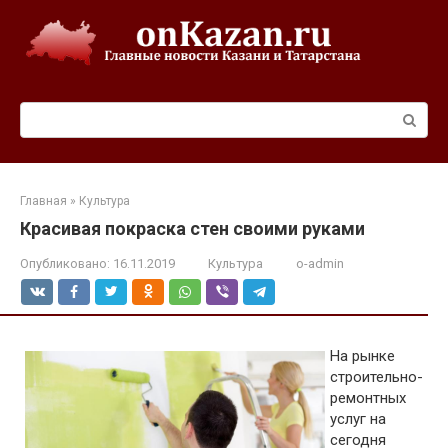
Перейти
к
контенту
Поиск:
Главная
»
Культура
Красивая покраска стен своими руками
Опубликовано:
16.11.2019
Культура
o-admin
На рынке
строительно-
ремонтных
услуг на
сегодня