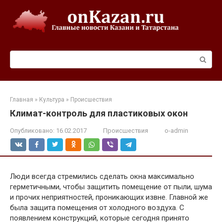
Перейти
к
контенту
Поиск:
Главная
»
Культура
»
Происшествия
Климат-контроль для пластиковых окон
Опубликовано:
16.02.2017
Происшествия
o-admin
Люди всегда стремились сделать окна максимально
герметичными, чтобы защитить помещение от пыли, шума
и прочих неприятностей, проникающих извне. Главной же
была защита помещения от холодного воздуха. С
появлением конструкций, которые сегодня принято