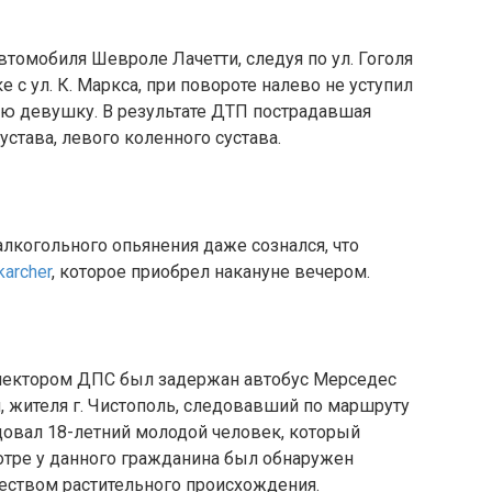
автомобиля Шевроле Лачетти, следуя по ул. Гоголя
е с ул. К. Маркса, при повороте налево не уступил
юю девушку. В результате ДТП пострадавшая
устава, левого коленного сустава.
алкогольного опьянения даже сознался, что
archer
, которое приобрел накануне вечером.
нспектором ДПС был задержан автобус Мерседес
, жителя г. Чистополь, следовавший по маршруту
довал 18-летний молодой человек, который
отре у данного гражданина был обнаружен
еством растительного происхождения.