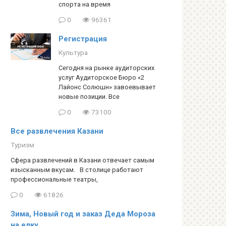
спорта на время
0
96361
Регистрация
Культура
Сегодня на рынке аудиторских
услуг Аудиторское Бюро «2
Лайонс Солюшн» завоевывает
новые позиции. Все
0
73100
Все развлечения Казани
Туризм
Сфера развлечений в Казани отвечает самым
изысканным вкусам. В столице работают
профессиональные театры,
0
61826
Зима, Новый год и заказ Деда Мороза
на елку