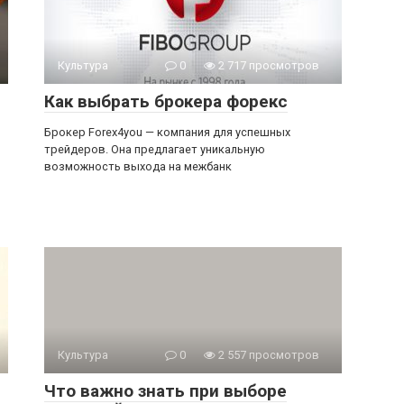
Культура
0
2 717 просмотров
Как выбрать брокера форекс
Брокер Forex4you — компания для успешных
трейдеров. Она предлагает уникальную
возможность выхода на межбанк
Культура
0
2 557 просмотров
Что важно знать при выборе