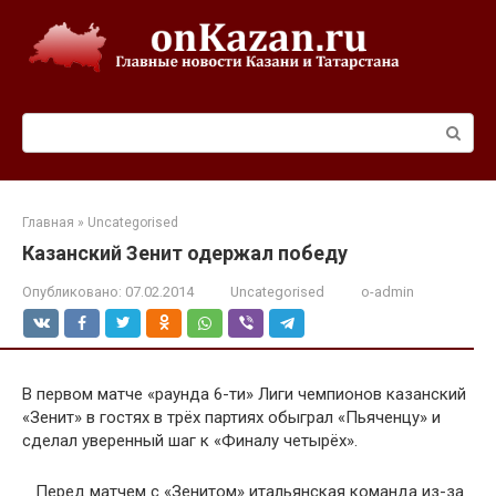
Перейти
к
контенту
Поиск:
Главная
»
Uncategorised
Казанский Зенит одержал победу
Опубликовано:
07.02.2014
Uncategorised
o-admin
В первом матче «раунда 6-ти» Лиги чемпионов казанский
«Зенит» в гостях в трёх партиях обыграл «Пьяченцу» и
сделал уверенный шаг к «Финалу четырёх».
Перед матчем с «Зенитом» итальянская команда из-за