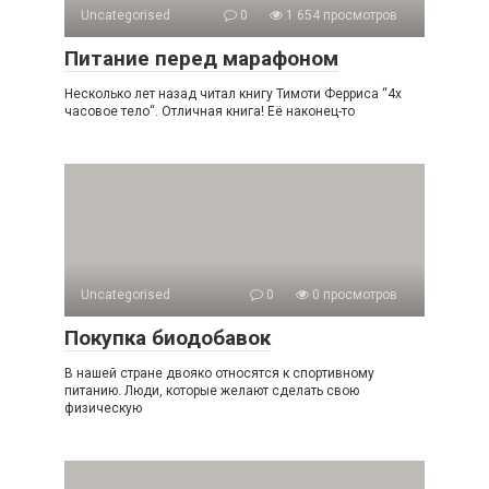
Uncategorised
0
1 654 просмотров
Питание перед марафоном
Несколько лет назад читал книгу Тимоти Ферриса “4х
часовое тело“. Отличная книга! Её наконец-то
Uncategorised
0
0 просмотров
Покупка биодобавок
В нашей стране двояко относятся к спортивному
питанию. Люди, которые желают сделать свою
физическую