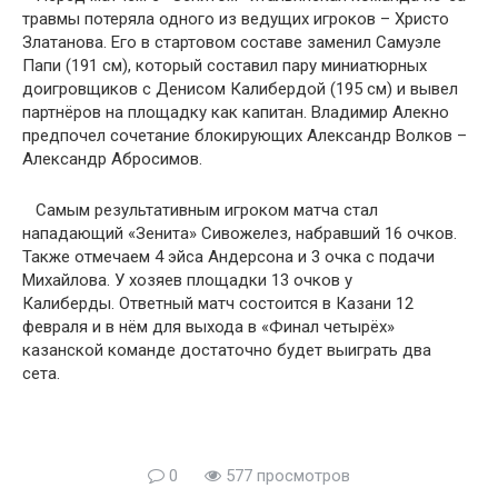
травмы потеряла одного из ведущих игроков – Христо
Златанова. Его в стартовом составе заменил Самуэле
Папи (191 см), который составил пару миниатюрных
доигровщиков с Денисом Калибердой (195 см) и вывел
партнёров на площадку как капитан. Владимир Алекно
предпочел сочетание блокирующих Александр Волков –
Александр Абросимов.
Самым результативным игроком матча стал
нападающий «Зенита» Сивожелез, набравший 16 очков.
Также отмечаем 4 эйса Андерсона и 3 очка с подачи
Михайлова. У хозяев площадки 13 очков у
Калиберды.
Ответный матч состоится в Казани 12
февраля и в нём для выхода в «Финал четырёх»
казанской команде достаточно будет выиграть два
сета.
0
577 просмотров