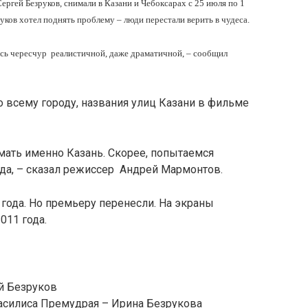
ргей Безруков, снимали в Казани и Чебоксарах с 25 июля по 1
руков хотел поднять проблему – люди перестали верить в чудеса.
лась чересчур реалистичной, даже драматичной, – сообщил
 по всему городу, названия улиц Казани в фильме
мать именно Казань. Скорее, попытаемся
да, – сказал режиссер Андрей Мармонтов.
года. Но премьеру перенесли. На экраны
011 года.
й Безруков
Василиса Премудрая – Ирина Безрукова