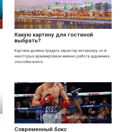
Автоновости Казани
0
874 просмотров
Какую картину для гостиной
выбрать?
Картина должна придать характер интерьеру, но в
некоторых аранжировках именно работа художника
способна взять
Автоновости Казани
0
1 450 просмотров
Современный бокс