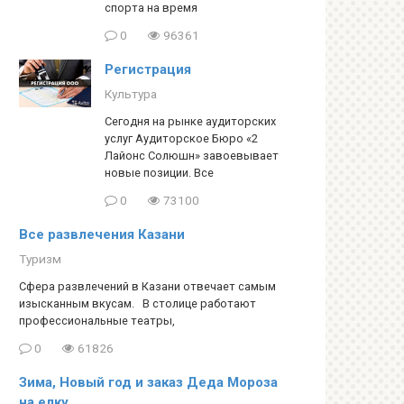
спорта на время
0
96361
Регистрация
Культура
Сегодня на рынке аудиторских
услуг Аудиторское Бюро «2
Лайонс Солюшн» завоевывает
новые позиции. Все
0
73100
Все развлечения Казани
Туризм
Сфера развлечений в Казани отвечает самым
изысканным вкусам. В столице работают
профессиональные театры,
0
61826
Зима, Новый год и заказ Деда Мороза
на елку