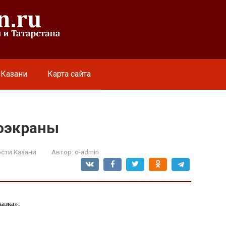
 Казани
Карта сайта
ноэкраны
сти Казани
Автор:
o-admin
казка».