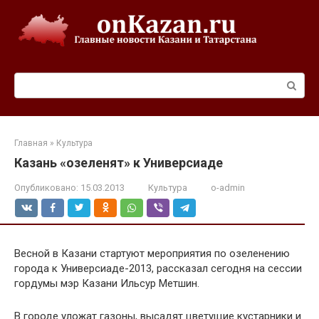
Перейти
к
контенту
Поиск:
Главная
»
Культура
Казань «озеленят» к Универсиаде
Опубликовано:
15.03.2013
Культура
o-admin
Весной в Казани стартуют мероприятия по озеленению
города к Универсиаде-2013, рассказал сегодня на сессии
гордумы мэр Казани Ильсур Метшин.
В городе уложат газоны, высадят цветущие кустарники и