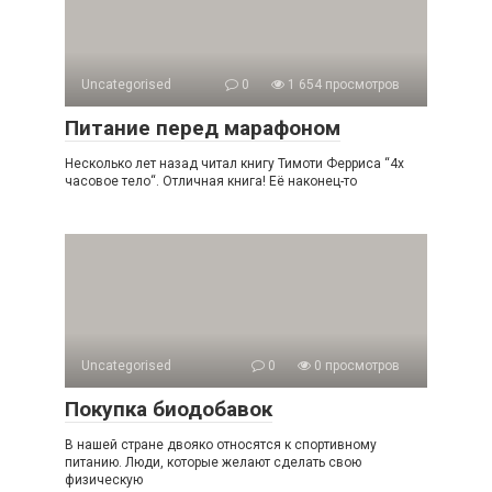
Uncategorised
0
1 654 просмотров
Питание перед марафоном
Несколько лет назад читал книгу Тимоти Ферриса “4х
часовое тело“. Отличная книга! Её наконец-то
Uncategorised
0
0 просмотров
Покупка биодобавок
В нашей стране двояко относятся к спортивному
питанию. Люди, которые желают сделать свою
физическую