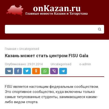
Перейти
к
контенту
Поиск:
Главная
»
Uncategorised
Казань может стать центром FISU Gala
Опубликовано:
29.01.2014
Uncategorised
o-admin
FISU является настоящим федеральным сообществом.
Это спортивное сообщество, куда включены только
самые титулованные студенты, занимающиеся каким-
либо видом спорта.