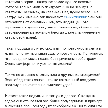
кататься с горки – наверное самое лучшее веселие,
которое только можно придумать! Но на чем лучше
кататься? На санках, на клеенке? Нет, лучше всего – на
«ватрушке». Именно так называют
санки тюбинг
. Чем они
отличаются от обычных? Тем, что их днище – это
огромная воздушная подушка. Конечно же, обшита она
сверхпрочным материалом (иногда даже с применением
кевраловой ткани).
Такая подушка отлично скользит по поверхности снега и
льда, при этом уменьшая удар о поверхность. Получается,
что наездник может ехать без причинения себе травм!
Очень комфортная и уютная штуковина!
Также не страшно столкнуться с другими катающимися!
Ведь обод таких санок – также накаченный воздухом,
поэтому он значительно смягчает удар!
И стоят такие подушки не так уж и дорого. С каждым
годом они становятся все более популярными. К примеру,
в России в прошлом году их приобрели аж 500 тысяч! Это