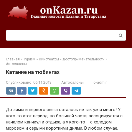
Перейти
к
контенту
Поиск:
Главная
»
Туризм
»
Кинотеатры
»
Достопримечательности
»
Автосалоны
Катание на тюбингах
Опубликовано:
06.11.2013
Автосалоны
o-admin
До зимы и первого снега осталось не так уж и много! У
кого-то этот период, по большей части, ассоциируется с
началом каникул и отдыха, а у кого-то – с холодом,
морозом и серыми короткими днями. В любом случае,