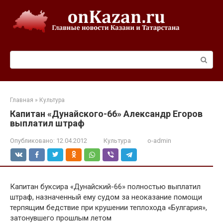
Перейти
к
контенту
Поиск:
Главная
»
Культура
Капитан «Дунайского-66» Александр Егоров
выплатил штраф
Опубликовано:
12.04.2012
Культура
o-admin
Капитан буксира «Дунайский-66» полностью выплатил
штраф, назначенный ему судом за неоказание помощи
терпящим бедствие при крушении теплохода «Булгария»,
затонувшего прошлым летом