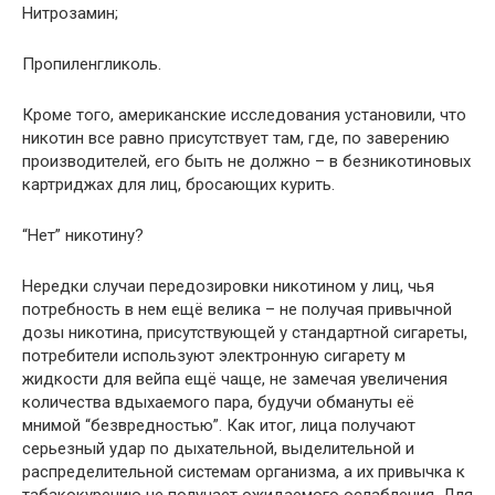
Нитрозамин;
Пропиленгликоль.
Кроме того, американские исследования установили, что
никотин все равно присутствует там, где, по заверению
производителей, его быть не должно – в безникотиновых
картриджах для лиц, бросающих курить.
“Нет” никотину?
Нередки случаи передозировки никотином у лиц, чья
потребность в нем ещё велика – не получая привычной
дозы никотина, присутствующей у стандартной сигареты,
потребители используют электронную сигарету м
жидкости для вейпа ещё чаще, не замечая увеличения
количества вдыхаемого пара, будучи обмануты её
мнимой “безвредностью”. Как итог, лица получают
серьезный удар по дыхательной, выделительной и
распределительной системам организма, а их привычка к
табакокурению не получает ожидаемого ослабления. Для