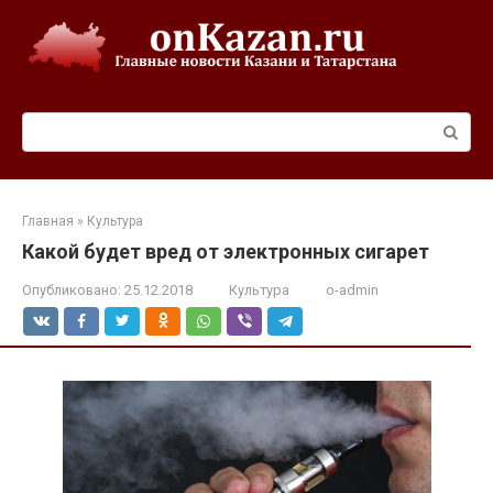
Перейти
к
контенту
Поиск:
Главная
»
Культура
Какой будет вред от электронных сигарет
Опубликовано:
25.12.2018
Культура
o-admin