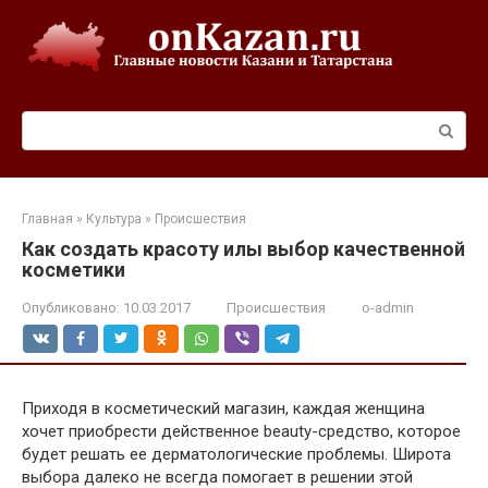
Перейти
к
контенту
Поиск:
Главная
»
Культура
»
Происшествия
Как создать красоту илы выбор качественной
косметики
Опубликовано:
10.03.2017
Происшествия
o-admin
Приходя в косметический магазин, каждая женщина
хочет приобрести действенное beauty-средство, которое
будет решать ее дерматологические проблемы. Широта
выбора далеко не всегда помогает в решении этой