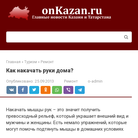
Перейти
к
контенту
Поиск:
Главная
»
Туризм
»
Ремонт
Как накачать руки дома?
Опубликовано:
25.09.2013
Ремонт
o-admin
Накачать мышцы рук – это значит получить
превосходный рельеф, который украшает внешний вид и
мужчины и женщины. Есть немало упражнений, которые
могут помочь подтянуть мышцы в домашних условиях.