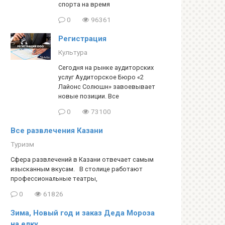
спорта на время
0
96361
Регистрация
Культура
Сегодня на рынке аудиторских
услуг Аудиторское Бюро «2
Лайонс Солюшн» завоевывает
новые позиции. Все
0
73100
Все развлечения Казани
Туризм
Сфера развлечений в Казани отвечает самым
изысканным вкусам. В столице работают
профессиональные театры,
0
61826
Зима, Новый год и заказ Деда Мороза
на елку