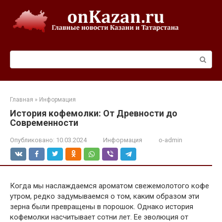
Перейти
к
контенту
Поиск:
Главная
»
Информация
История кофемолки: От Древности до
Современности
Опубликовано:
10.03.2024
Информация
o-admin
Когда мы наслаждаемся ароматом свежемолотого кофе
утром, редко задумываемся о том, каким образом эти
зерна были превращены в порошок. Однако история
кофемолки насчитывает сотни лет. Ее эволюция от