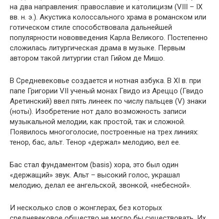
на два направления: православие и католицизм (VIII – IX
вв. н. э.). Акустика колоссального храма в романском или
готическом стиле способствовала дальнейшей
популярности нововведения Карла Великого. Постепенно
сложилась литургическая драма в музыке. Первым
автором такой литургии стал Гийом де Мишо.
В Средневековье создается и нотная азбука. В XI в. при
папе Григории VII ученый монах Гвидо из Ареццо (Гвидо
Аретинский) ввел пять линеек по числу пальцев (V) знаки
(ноты). Изобретение нот дало возможность записи
музыкальной мелодии, как простой, так и сложной.
Появилось многоголосие, построенные на трех линиях:
тенор, бас, альт. Тенор «держал» мелодию, вел ее.
Бас стал фундаментом (basis) хора, это был один
«держащий» звук. Альт – высокий голос, украшал
мелодию, делал ее ангельской, звонкой, «небесной».
И несколько слов о жонглерах, без которых
средневековое общество не могло бы существовать. Их