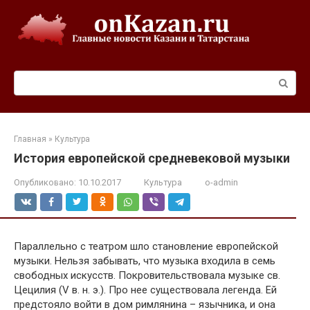
Перейти
к
контенту
Поиск:
Главная
»
Культура
История европейской средневековой музыки
Опубликовано:
10.10.2017
Культура
o-admin
Параллельно с театром шло становление европейской
музыки. Нельзя забывать, что музыка входила в семь
свободных искусств. Покровительствовала музыке св.
Цецилия (V в. н. э.). Про нее существовала легенда. Ей
предстояло войти в дом римлянина – язычника, и она