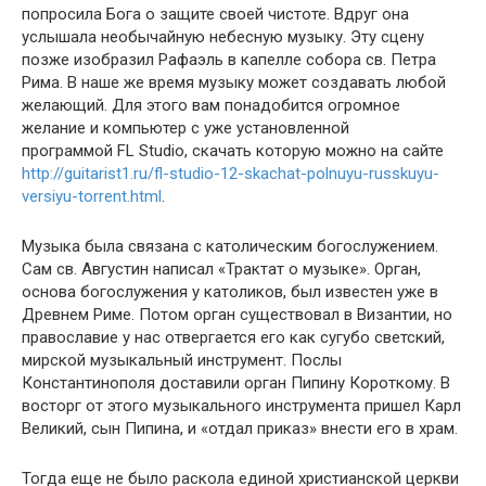
попросила Бога о защите своей чистоте. Вдруг она
услышала необычайную небесную музыку. Эту сцену
позже изобразил Рафаэль в капелле собора св. Петра
Рима. В наше же время музыку может создавать любой
желающий. Для этого вам понадобится огромное
желание и компьютер с уже установленной
программой FL Studio, скачать которую можно на сайте
http://guitarist1.ru/fl-studio-12-skachat-polnuyu-russkuyu-
versiyu-torrent.html
.
Музыка была связана с католическим богослужением.
Сам св. Августин написал «Трактат о музыке». Орган,
основа богослужения у католиков, был известен уже в
Древнем Риме. Потом орган существовал в Византии, но
православие у нас отвергается его как сугубо светский,
мирской музыкальный инструмент. Послы
Константинополя доставили орган Пипину Короткому. В
восторг от этого музыкального инструмента пришел Карл
Великий, сын Пипина, и «отдал приказ» внести его в храм.
Тогда еще не было раскола единой христианской церкви