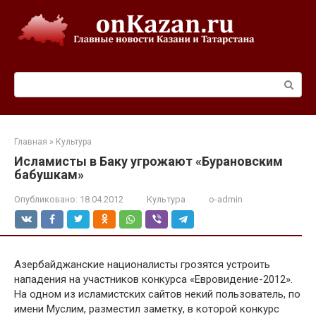
Перейти
к
контенту
Поиск:
Главная
»
Культура
Исламисты в Баку угрожают «Бурановским
бабушкам»
Опубликовано:
18.04.2012
Культура
o-admin
Азербайджанские националисты грозятся устроить
нападения на участников конкурса «Евровидение-2012».
На одном из исламистских сайтов некий пользователь, по
имени Муслим, разместил заметку, в которой конкурс