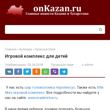
Перейти
к
контенту
Поиск:
Главная
»
Культура
»
Происшествия
Игровой комплекс для детей
Опубликовано:
03.04.2018
Происшествия
o-admin
У нас есть
шар головоломка перплексус
. Также есть
little
tikes игровой комплекс
. Все подробности вы найдете у
нас на сайте:
www.eradetstva.ru
.
В наше время ребенок должен получать большое