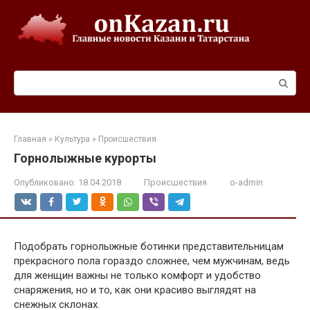
Перейти
к
контенту
Поиск:
Главная
»
Культура
»
Происшествия
Горнолыжные курорты
Опубликовано:
18.04.2018
Происшествия
o-admin
Подобрать горнолыжные ботинки представительницам
прекрасного пола гораздо сложнее, чем мужчинам, ведь
для женщин важны не только комфорт и удобство
снаряжения, но и то, как они красиво выглядят на
снежных склонах.