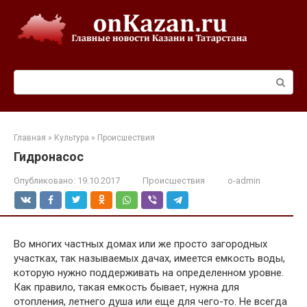
Перейти
к
контенту
Поиск:
Главная
»
Культура
»
Происшествия
Гидронасос
Опубликовано:
19.10.2017
Происшествия
o-admin
Во многих частных домах или же просто загородных
участках, так называемых дачах, имеется емкость воды,
которую нужно поддерживать на определенном уровне.
Как правило, такая емкость бывает, нужна для
отопления, летнего душа или еще для чего-то. Не всегда