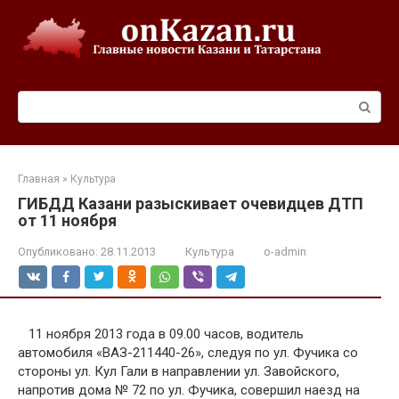
Перейти
к
контенту
Поиск:
Главная
»
Культура
ГИБДД Казани разыскивает очевидцев ДТП
от 11 ноября
Опубликовано:
28.11.2013
Культура
o-admin
11 ноября 2013 года в 09.00 часов, водитель
автомобиля «ВАЗ-211440-26», следуя по ул. Фучика со
стороны ул. Кул Гали в направлении ул. Завойского,
напротив дома № 72 по ул. Фучика, совершил наезд на