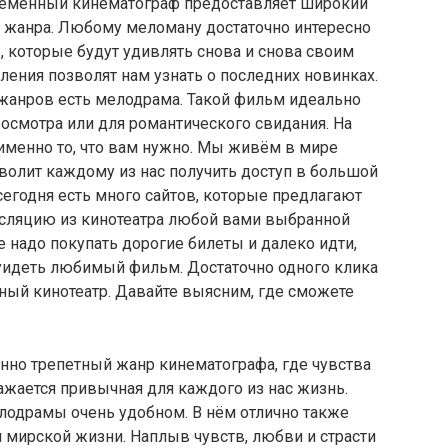
еменный кинематограф предоставляет широкий
 жанра. Любому меломану достаточно интересно
 которые будут удивлять снова и снова своим
ния позволят нам узнать о последних новинках.
жанров есть мелодрама. Такой фильм идеально
осмотра или для романтического свидания. На
менно то, что вам нужно. Мы живём в мире
зволит каждому из нас получить доступ в большой
сегодня есть много сайтов, которые предлагают
сляцию из кинотеатра любой вами выбранной
е надо покупать дорогие билеты и далеко идти,
уидеть любимый фильм. Достаточно одного клика
ный кинотеатр. Давайте выясним, где сможете
нно трепетный жанр кинематографа, где чувства
ражается привычная для каждого из нас жизнь.
лодрамы очень удобном. В нём отлично также
 мирской жизни. Наплыв чувств, любви и страсти