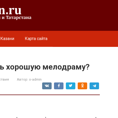
 Казани
Карта сайта
ть хорошую мелодраму?
ствия
Автор:
o-admin