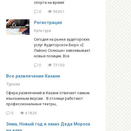
спорта на время
0
96361
Регистрация
Культура
Сегодня на рынке аудиторских
услуг Аудиторское Бюро «2
Лайонс Солюшн» завоевывает
новые позиции. Все
0
73100
Все развлечения Казани
Туризм
Сфера развлечений в Казани отвечает самым
изысканным вкусам. В столице работают
профессиональные театры,
0
61826
Зима, Новый год и заказ Деда Мороза
на елку