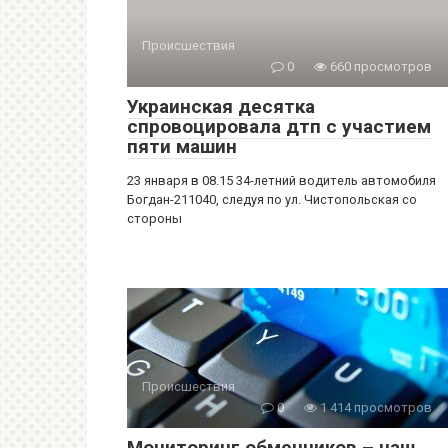
Происшествия
0
660 просмотров
Украинская десятка
спровоцировала дтп с участием
пяти машин
23 января в 08.15 34-летний водитель автомобиля
Богдан-211040, следуя по ул. Чистопольская со
стороны
Происшествия
0
1 414 просмотров
Мониторинг обменников – наш