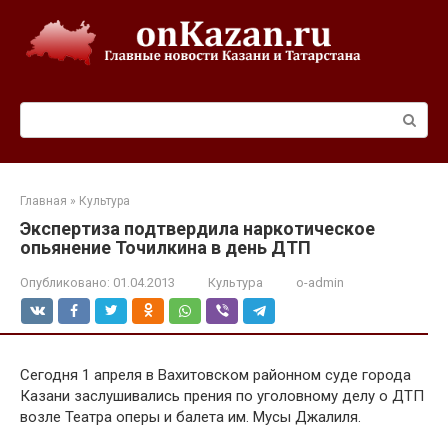
Перейти
к
контенту
Поиск:
Главная
»
Культура
Экспертиза подтвердила наркотическое
опьянение Точилкина в день ДТП
Опубликовано:
01.04.2013
Культура
o-admin
Сегодня 1 апреля в Вахитовском районном суде города
Казани заслушивались прения по уголовному делу о ДТП
возле Театра оперы и балета им. Мусы Джалиля.