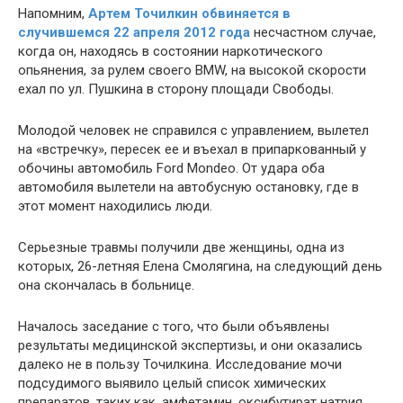
Напомним,
Артем Точилкин обвиняется в
случившемся 22 апреля 2012 года
несчастном случае,
когда он, находясь в состоянии наркотического
опьянения, за рулем своего BMW, на высокой скорости
ехал по ул. Пушкина в сторону площади Свободы.
Молодой человек не справился с управлением, вылетел
на «встречку», пересек ее и въехал в припаркованный у
обочины автомобиль Ford Mondeo. От удара оба
автомобиля вылетели на автобусную остановку, где в
этот момент находились люди.
Серьезные травмы получили две женщины, одна из
которых, 26-летняя Елена Смолягина, на следующий день
она скончалась в больнице.
Началось заседание с того, что были объявлены
результаты медицинской экспертизы, и они оказались
далеко не в пользу Точилкина. Исследование мочи
подсудимого выявило целый список химических
препаратов, таких как, амфетамин, оксибутират натрия,