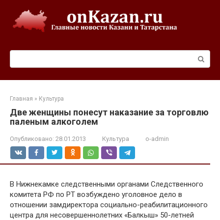
Перейти
к
контенту
Поиск:
Главная
»
Культура
Две женщины понесут наказание за торговлю
паленым алкоголем
Опубликовано:
28.01.2013
Культура
o-admin
В Нижнекамке следственными органами Следственного
комитета РФ по РТ возбуждено уголовное дело в
отношении замдиректора социально-реабилитационного
центра для несовершеннолетних «Балкыш» 50-летней