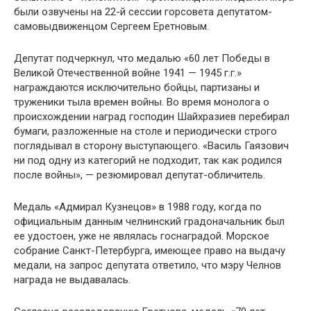
были озвучены на 22-й сессии горсовета депутатом-
самовыдвиженцом Сергеем Еретновым.
Депутат подчеркнул, что медалью «60 лет Победы в
Великой Отечественной войне 1941 — 1945 г.г.»
награждаются исключительно бойцы, партизаны и
труженики тыла времен войны. Во время монолога о
происхождении наград господин Шайхразиев перебирал
бумаги, разложенные на столе и периодически строго
поглядывал в сторону выступающего. «Василь Гаязович
ни под одну из категорий не подходит, так как родился
после войны», — резюмировал депутат-обличитель.
Медаль «Адмирал Кузнецов» в 1988 году, когда по
официальным данным челнинский градоначальник был
ее удостоен, уже не являлась госнаградой. Морское
собрание Санкт-Петербурга, имеющее право на выдачу
медали, на запрос депутата ответило, что мэру Челнов
награда не выдавалась.