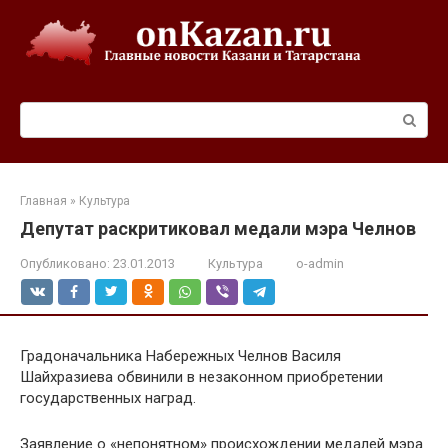
Перейти
к
контенту
Поиск:
Главная
»
Культура
Депутат раскритиковал медали мэра Челнов
Опубликовано:
23.01.2013
Культура
o-admin
Градоначальника Набережных Челнов Василя
Шайхразиева обвинили в незаконном приобретении
государственных наград.
Заявление о «непонятном» происхождении медалей мэра