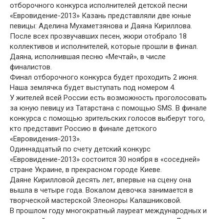
отборочного конкурса исполнителей детской песни
«Евровидение-2013» Казань представляли две юные
певицы: Аделина Мухаметзянова и Даяна Кириллова.
После всех прозвучавших песен, жюри отобрало 18
коллективов и исполнителей, которые прошли в финал.
Даяна, исполнившая песню «Мечтай», в числе
финалистов.
Финал отборочного конкурса будет проходить 2 июня.
Наша землячка будет выступать под номером 4.
У жителей всей России есть возможность проголосовать
за юную певицу из Татарстана с помощью SMS. В финале
конкурса с помощью зрительских голосов выберут того,
кто представит Россию в финале детского
«Евровидения-2013».
Одиннадцатый по счету детский конкурс
«Евровидение-2013» состоится 30 ноября в «соседней»
стране Украине, в прекрасном городе Киеве.
Даяне Кирилловой десять лет, впервые на сцену она
вышла в четыре года. Вокалом девочка занимается в
творческой мастерской Элеоноры Калашниковой.
В прошлом году многократный лауреат международных и