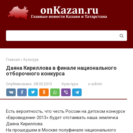
Перейти
к
контенту
Поиск:
Главная
»
Культура
Даяна Кириллова в финале национального
отборочного конкурса
Опубликовано:
28.05.2013
Культура
o-admin
Есть вероятность, что честь России на детском конкурсе
«Евровидение-2013» будет отстаивать наша землячка
Даяна Кириллова.
На прошедшем в Москве полуфинале национального