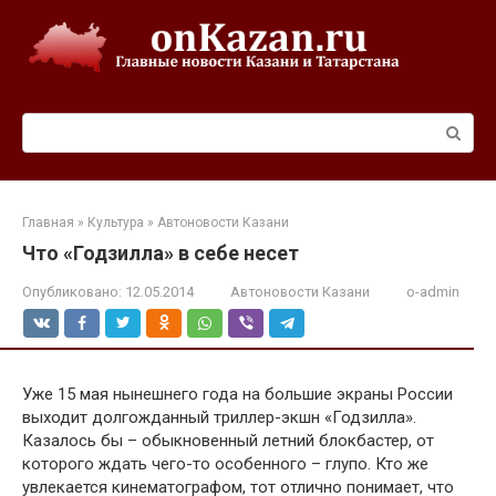
Перейти
к
контенту
Поиск:
Главная
»
Культура
»
Автоновости Казани
Что «Годзилла» в себе несет
Опубликовано:
12.05.2014
Автоновости Казани
o-admin
Уже 15 мая нынешнего года на большие экраны России
выходит долгожданный триллер-экшн «Годзилла».
Казалось бы – обыкновенный летний блокбастер, от
которого ждать чего-то особенного – глупо. Кто же
увлекается кинематографом, тот отлично понимает, что