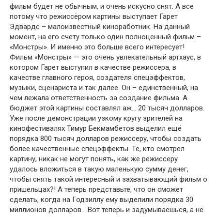
фильм будет не обычным, и очень искусно снят. А все
потому что режиссёром картины выступает Гарет
Эдвардс – малоизвестный киноработник. На данный
момент, на его счету только один полноценный фильм –
«Монстры». И именно это больше всего интересует!
Фильм «Монстры» — это очень увлекательный артхаус, в
котором Гарет выступил в качестве режиссера, в
качестве главного героя, создателя спецэффектов,
музыки, сценариста и так далее. Он – единственный, на
чем лежала ответственность за создание фильма. А
бюджет этой картины составлял аж… 20 тысяч долларов.
Уже после демонстрации узкому кругу зрителей на
кинофестивалях Тимур Бекмамбетов выделил ещё
порядка 800 тысяч долларов режиссеру, чтобы создать
более качественные спецэффекты. Те, кто смотрел
картину, никак не могут понять, как же режиссеру
удалось вложиться в такую маленькую сумму денег,
чтобы снять такой интересный и захватывающий фильм о
пришельцах?! А теперь представьте, что он сможет
сделать, когда на Годзиллу ему выделили порядка 30
миллионов долларов… Вот теперь и задумываешься, а не