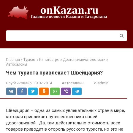
Перейти
к
контенту
Поиск:
Главная
»
Туризм
»
Кинотеатры
»
Достопримечательности
»
Автосалоны
Чем туриста привлекает Швейцария?
Опубликовано:
19.02.2014
Автосалоны
o-admin
Швейцария – одна из самых увлекательных стран в мире,
которая привлекает путешественника своей
дороговизной. Да, там действительно стоимость всех
товаров приводит в оторопь русского туриста, но это не