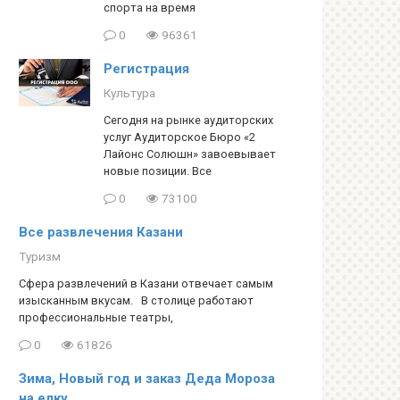
спорта на время
0
96361
Регистрация
Культура
Сегодня на рынке аудиторских
услуг Аудиторское Бюро «2
Лайонс Солюшн» завоевывает
новые позиции. Все
0
73100
Все развлечения Казани
Туризм
Сфера развлечений в Казани отвечает самым
изысканным вкусам. В столице работают
профессиональные театры,
0
61826
Зима, Новый год и заказ Деда Мороза
на елку