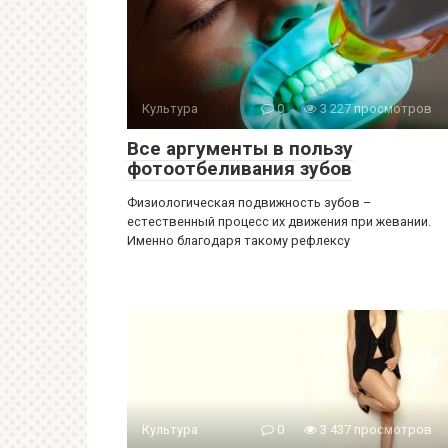
Культура
0
3 227 просмотров
Все аргументы в пользу
фотоотбеливания зубов
Физиологическая подвижность зубов –
естественный процесс их движения при жевании.
Именно благодаря такому рефлексу
Культура
0
3 437 просмотров