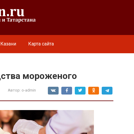
 Казани
Карта сайта
дства мороженого
Автор:
o-admin