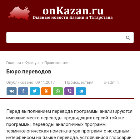
Перейти
к
контенту
Поиск:
Главная
»
Культура
»
Происшествия
Бюро переводов
Опубликовано:
09.11.2017
Происшествия
o-admin
Перед выполнением перевода программы анализируются
имевшие место переводы предыдущих версий той же
программы, переводы аналогичных программ,
терминологическая номенклатура программ с исходным
интерфейсом на языке перевода, устоявшийся глоссарий