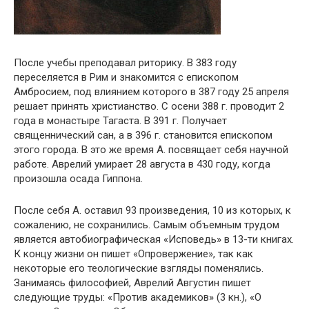
После учебы преподавал риторику. В 383 году
переселяется в Рим и знакомится с епископом
Амбросием, под влиянием которого в 387 году 25 апреля
решает принять христианство. С осени 388 г. проводит 2
года в монастыре Тагаста. В 391 г. Получает
священнический сан, а в 396 г. становится епископом
этого города. В это же время А. посвящает себя научной
работе. Аврелий умирает 28 августа в 430 году, когда
произошла осада Гиппона.
После себя А. оставил 93 произведения, 10 из которых, к
сожалению, не сохранились. Самым объемным трудом
является автобиографическая «Исповедь» в 13-ти книгах.
К концу жизни он пишет «Опровержение», так как
некоторые его теологические взгляды поменялись.
Занимаясь философией, Аврелий Августин пишет
следующие труды: «Против академиков» (3 кн.), «О