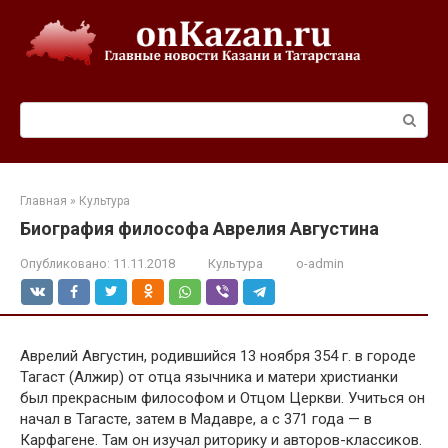
Перейти
к
контенту
Поиск:
Главная
»
Культура
Биография философа Аврелия Августина
Опубликовано:
11.11.2018
Культура
o-admin
Аврелий Августин, родившийся 13 ноября 354 г. в городе
Тагаст (Алжир) от отца язычника и матери христианки
был прекрасным философом и Отцом Церкви. Учиться он
начал в Тагасте, затем в Мадавре, а с 371 года — в
Карфагене. Там он изучал риторику и авторов-классиков.