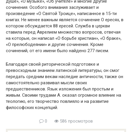
душе», «О музыке», «Об учителе» и многие другие
сочинения. Особого внимания заслуживает и
произведение «О Святой Троице», написанное в 15-ти
книгах. Не менее важным является сочинение О ересях, в
котором обсуждается 88 ересей. Служба в церкви
ставила перед Аврелием множество вопросов, отвечая
на которые, он написал «О борьбе христиан», «О браке»,
«О прелюбодеянии» и другие сочинения. Кроме
сочинений, от его имени было найдено 277 писем.
Благодаря своей риторической подготовке и
превосходным знанием латинской литературы, он смог
передать средним векам наследие античности, также он
самостоятельно развивал мысли своих
предшественников. Язык изложения был простым и
живым. Своими трудами А. оказал огромное влияние на
теологию, его творчество повлияло и на развитие
философских концепций.
0
586 просмотров