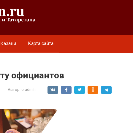
 Казани
Карта сайта
ту официантов
Автор:
o-admin