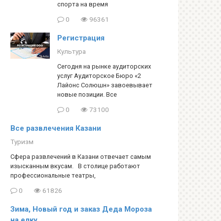
спорта на время
0
96361
Регистрация
Культура
Сегодня на рынке аудиторских
услуг Аудиторское Бюро «2
Лайонс Солюшн» завоевывает
новые позиции. Все
0
73100
Все развлечения Казани
Туризм
Сфера развлечений в Казани отвечает самым
изысканным вкусам. В столице работают
профессиональные театры,
0
61826
Зима, Новый год и заказ Деда Мороза
на елку