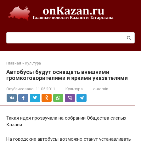
Перейти
к
контенту
Поиск:
Главная
»
Культура
Автобусы будут оснащать внешними
громкоговорителями и яркими указателями
Опубликовано:
11.05.2011
Культура
o-admin
Такая идея прозвучала на собрании Общества слепых
Казани
На городские автобусы возможно станут устанавливать