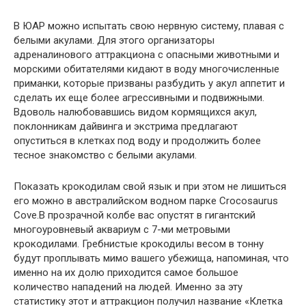
В ЮАР можно испытать свою нервную систему, плавая с
белыми акулами. Для этого организаторы
адреналинового аттракциона с опасными животными и
морскими обитателями кидают в воду многочисленные
приманки, которые призваны разбудить у акул аппетит и
сделать их еще более агрессивными и подвижными.
Вдоволь налюбовавшись видом кормящихся акул,
поклонникам дайвинга и экстрима предлагают
опуститься в клетках под воду и продолжить более
тесное знакомство с белыми акулами.
Показать крокодилам свой язык и при этом не лишиться
его можно в австралийском водном парке Crocosaurus
Cove.В прозрачной колбе вас опустят в гигантский
многоуровневый аквариум с 7-ми метровыми
крокодилами. Гребнистые крокодилы весом в тонну
будут проплывать мимо вашего убежища, напоминая, что
именно на их долю приходится самое большое
количество нападений на людей. Именно за эту
статистику этот и аттракцион получил название «Клетка