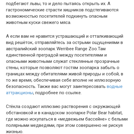
подбегают львы, то и дело пытаясь открыть их. А
гастрономические страсти хищников подстегиваются
возможностью посетителей подкинуть опасным
животным куски свежего мяса.
А если вам не нравится устрашающий и отталкивающий
вид решёток, отправляйтесь за острыми ощущениями в
австралийский зоопарк Werribee Range Zoo.Там
единственной преградой между посетителями и
опасными животными служат стеклянные прозрачные
стены, которые позволяют гостям зоопарка забыть о
границах между обитателями живой природы и собой, в
то же время, обеспечивая себе вполне не иллюзорную
безопасность. Также вас могут заинтересовать
водные
аттракционы
, подробнее по ссылке.
Стёкла создают иллюзию растворения с окружающей
обстановкой и в канадском зоопарке Polar Bear habitat,
где можно искупаться в «медвежьем бассейне» с белыми
полярными медведями, при этом совершенно не рискуя
жизнью.