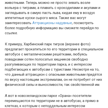
животными. Теперь можно не просто зевать возле
вольера с тиграми, а плавать с крокодилами и акулами и
заглядывать в самую пасть льва, кидая ему в воздух
аппетитные куски сырого мяса. Также вас могут
заинтересовать
Аттракционы надувные
, посмотреть
более подробную информацию вы сможете перейдя по
ссылке.
К примеру, Харбинский парк тигров (верхнее фото)
предлагает прокатиться по его территории в специальном
автобусе с металлическими решётками, любуясь
повадками сотен полосатых хищников свободно
разгуливающих по территории парка, и с интересом
подбегающих к автобусам с туристами. Несмотря на то,
что данный аттракцион с опасными животными придётся
по вкусу настоящим экстремалам, он не потребует от них
физической силы и выносливости, так свойственной им.
А вот в новозеландском парке «Орана» посетители
перемещаются по территории не в автобусах, а прямо в
клетках, к которым с неподдельным интересом