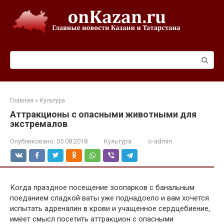
Перейти
к
контенту
Поиск:
Главная
»
Культура
Аттракционы с опасными животными для
экстремалов
Опубликовано:
05.08.2018
Культура
o-admin
Когда праздное посещение зоопарков с банальным
поеданием сладкой ваты уже поднадоело и вам хочется
испытать адреналин в крови и учащенное сердцебиение,
имеет смысл посетить аттракцион с опасными