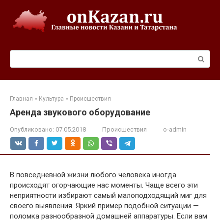
Перейти
к
контенту
Поиск:
Главная
»
Культура
»
Происшествия
Аренда звукового оборудование
Опубликовано:
07.05.2018
Происшествия
o-admin
В повседневной жизни любого человека иногда
происходят огорчающие нас моменты. Чаще всего эти
неприятности избирают самый малоподходящий миг для
своего выявления. Яркий пример подобной ситуации —
поломка разнообразной домашней аппаратуры. Если вам