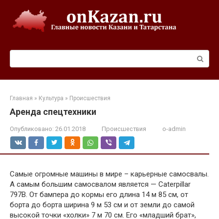
Перейти
к
контенту
Поиск:
Главная
»
Культура
»
Происшествия
Аренда спецтехники
Опубликовано:
26.01.2018
Происшествия
o-admin
Самые огромные машины в мире – карьерные самосвалы.
А самым большим самосвалом является — Caterpillar
797B. От бампера до кормы его длина 14 м 85 см, от
борта до борта ширина 9 м 53 см и от земли до самой
высокой точки «холки» 7 м 70 см. Его «младший брат»,