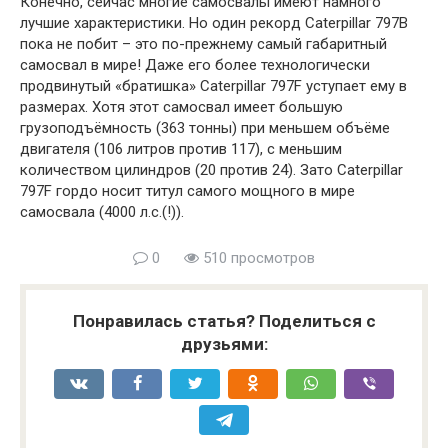
Конечно, сейчас многие самосвалы имеют намного
лучшие характеристики. Но один рекорд Caterpillar 797B
пока не побит – это по-прежнему самый габаритный
самосвал в мире! Даже его более технологически
продвинутый «братишка» Caterpillar 797F уступает ему в
размерах. Хотя этот самосвал имеет большую
грузоподъёмность (363 тонны) при меньшем объёме
двигателя (106 литров против 117), с меньшим
количеством цилиндров (20 против 24). Зато Caterpillar
797F гордо носит титул самого мощного в мире
самосвала (4000 л.с.(!)).
0
510 просмотров
Понравилась статья? Поделиться с
друзьями: