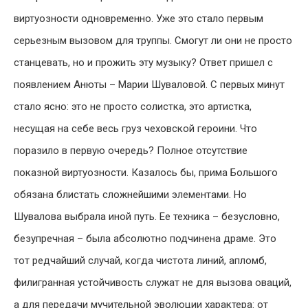
виртуозности одновременно. Уже это стало первым
серьезным вызовом для труппы. Смогут ли они не просто
станцевать, но и прожить эту музыку? Ответ пришел с
появлением Анюты – Марии Шуваловой. С первых минут
стало ясно: это не просто солистка, это артистка,
несущая на себе весь груз чеховской героини. Что
поразило в первую очередь? Полное отсутствие
показной виртуозности. Казалось бы, прима Большого
обязана блистать сложнейшими элементами. Но
Шувалова выбрала иной путь. Ее техника – безусловно,
безупречная – была абсолютно подчинена драме. Это
тот редчайший случай, когда чистота линий, апломб,
филигранная устойчивость служат не для вызова оваций,
а для передачи мучительной эволюции характера: от