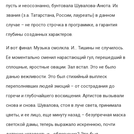
пусть и неосознанно, бунтовала Шувалова-Анюта. Их
звания (з.а. Татарстана, России, лауреаты) в данном
случае – не просто строчка в программке, а гарантия
глубины созданных характеров.
И вот финал. Музыка смолкла. И… Тишины не случилось.
Ее моментально сменил нарастающий гул, перешедший в
сплошные, яростные овации. Зал встал. Это не было
данью вежливости. Это был стихийный выплеск
переполнявших людей эмоций – от сострадания до
горечи и глубочайшего восхищения. Артистов вызывали
снова и снова. Шувалова, стоя в луче света, принимала
цветы, и ее лицо, еще минуту назад – безупречная маска
светской дамы, теперь выражало искреннюю, почти
детскую усталость и… облегчение? Это был