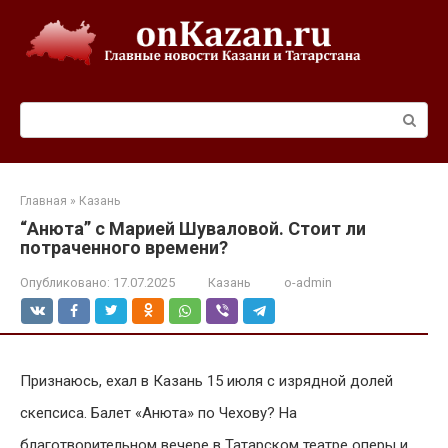
Перейти
к
контенту
Поиск:
Главная
»
Казань
“Анюта” с Марией Шуваловой. Стоит ли
потраченного времени?
Опубликовано:
17.07.2025
Казань
o-admin
Признаюсь, ехал в Казань 15 июля с изрядной долей
скепсиса. Балет «Анюта» по Чехову? На
благотворительном вечере в Татарском театре оперы и