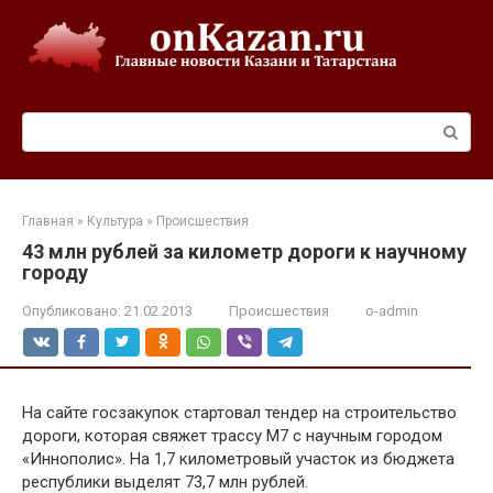
Перейти
к
контенту
Поиск:
Главная
»
Культура
»
Происшествия
43 млн рублей за километр дороги к научному
городу
Опубликовано:
21.02.2013
Происшествия
o-admin
На сайте госзакупок стартовал тендер на строительство
дороги, которая свяжет трассу М7 с научным городом
«Иннополис». На 1,7 километровый участок из бюджета
республики выделят 73,7 млн рублей.